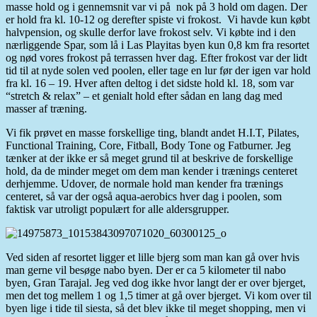
masse hold og i gennemsnit var vi på nok på 3 hold om dagen. Der
er hold fra kl. 10-12 og derefter spiste vi frokost. Vi havde kun købt
halvpension, og skulle derfor lave frokost selv. Vi købte ind i den
nærliggende Spar, som lå i Las Playitas byen kun 0,8 km fra resortet
og nød vores frokost på terrassen hver dag. Efter frokost var der lidt
tid til at nyde solen ved poolen, eller tage en lur før der igen var hold
fra kl. 16 – 19. Hver aften deltog i det sidste hold kl. 18, som var
“stretch & relax” – et genialt hold efter sådan en lang dag med
masser af træning.
Vi fik prøvet en masse forskellige ting, blandt andet H.I.T, Pilates,
Functional Training, Core, Fitball, Body Tone og Fatburner. Jeg
tænker at der ikke er så meget grund til at beskrive de forskellige
hold, da de minder meget om dem man kender i trænings centeret
derhjemme. Udover, de normale hold man kender fra trænings
centeret, så var der også aqua-aerobics hver dag i poolen, som
faktisk var utroligt populært for alle aldersgrupper.
Ved siden af resortet ligger et lille bjerg som man kan gå over hvis
man gerne vil besøge nabo byen. Der er ca 5 kilometer til nabo
byen, Gran Tarajal. Jeg ved dog ikke hvor langt der er over bjerget,
men det tog mellem 1 og 1,5 timer at gå over bjerget. Vi kom over til
byen lige i tide til siesta, så det blev ikke til meget shopping, men vi