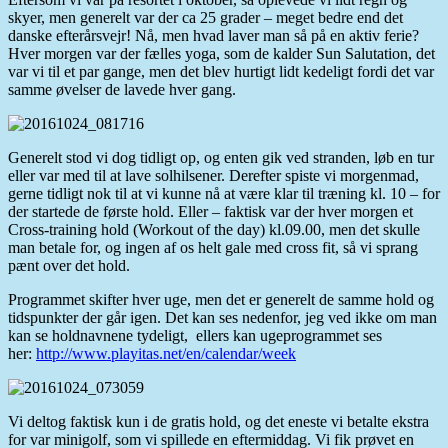
skyer, men generelt var der ca 25 grader – meget bedre end det
danske efterårsvejr! Nå, men hvad laver man så på en aktiv ferie?
Hver morgen var der fælles yoga, som de kalder Sun Salutation, det
var vi til et par gange, men det blev hurtigt lidt kedeligt fordi det var
samme øvelser de lavede hver gang.
Generelt stod vi dog tidligt op, og enten gik ved stranden, løb en tur
eller var med til at lave solhilsener. Derefter spiste vi morgenmad,
gerne tidligt nok til at vi kunne nå at være klar til træning kl. 10 – for
der startede de første hold. Eller – faktisk var der hver morgen et
Cross-training hold (Workout of the day) kl.09.00, men det skulle
man betale for, og ingen af os helt gale med cross fit, så vi sprang
pænt over det hold.
Programmet skifter hver uge, men det er generelt de samme hold og
tidspunkter der går igen. Det kan ses nedenfor, jeg ved ikke om man
kan se holdnavnene tydeligt, ellers kan ugeprogrammet ses
her:
http://www.playitas.net/en/calendar/week
Vi deltog faktisk kun i de gratis hold, og det eneste vi betalte ekstra
for var minigolf, som vi spillede en eftermiddag. Vi fik prøvet en