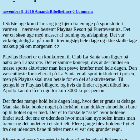
Sportsresort
Comments
november 9, 2016
AmandaBibelheimer
0 Comment
I Sidste uge kom Chris og jeg hjem fra en uge på sportsferie i
varmen – nærmere bestemt Playitas Resort på Fuerteventura. Det
var en skøn uge med masser af træning og afslapning. Det var
virkelig dejligt at gå rundt i træningstøj hele dage og ikke skulle tage
makeup på om morgenen 🙂
Playitas Resort er en konkurrent til Club La Santa som ligger på
nabo-øen Lanzarote. Det er samme koncept, dvs at der findes en
masse sports aktiviteter man kan prøve kræfter med hele dagen. Den
væsentligste forskel er at på La Santa er alt sport inkluderet i prisen,
men på Playitas skal man betale for en del af aktiviteterne. Til
gengæld er Playitas billigere, og hvis du finder et godt tilbud hos
Apollo kan du få en uge for kun 3000 kr per person.
Der findes mange hold hele dagen lang, hvor det er gratis at deltage.
Man skal ikke booke noget på forhånd, man dukker simpelthen bare
op til holdet og er med. Der er to forskelle “sale” hvor holdene
finder sted, det ene er udendørs hvor man kan nye solen imens man
træner og det andet er i et stort telt. Flere gange blev holdene flyttet
fra den udendørs bane til teltet mens vi var der, grundet regn.
Eftersom vi var på resortet i oktober, så oplevede vi lidt regn og