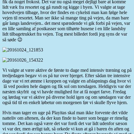
fik da noget frokost. Det var nu også meget dejligt bare at komme
lidt væk fra resortet og gå rundt og kigge i byen. Vi valgte at tage
hovedvejen tilbage, hvor der findes en cykelsti man kan følge hele
vejen til resortet. Man ser ikke så mange ting på vejen, da man bare
går langs landevejen.. det mest spændende vi gik forbi på vejen, var
en lille samling af postkasser som tilhørte husene i en lille landsby
lidt tilbagetrukket fra vejen. Tog mest billedet fordi jeg syns de var
så søde 😉
Vi valgte at være aktive de første to dage med intensiv træning og på
tredjedagen begav vi os på tur over bjerget. Efter sådan tre intensive
dage var vi ret ømme i kroppen og valgte en afslapnings dag hvor vi
lå ved poolen hele dagen og fik sol om torsdagen. Heldigvis var der
næsten skyfrit og vi havde mulighed for at få noget farve. Fredag
og lørdag var vi aktive på diverse hold igen og om søndagen var der
også tid til en enkelt løbetur om morgenen før vi skulle flyve hjem.
Hvis man tager en uge på Playitas skal man ikke forvente det vilde
natteliv om aftenen, da der kun finde to barer som begge er rimelig
tomme. Det kan også være det var fordi det var lidt udenfor sæson
vi var der, men ærligt talt, så orkede vi kun at gå i baren én aften og