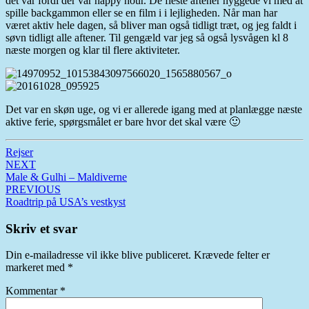
det var fordi der var happy hour. De fleste aftener hyggede vi med at
spille backgammon eller se en film i i lejligheden. Når man har
været aktiv hele dagen, så bliver man også tidligt træt, og jeg faldt i
søvn tidligt alle aftener. Til gengæld var jeg så også lysvågen kl 8
næste morgen og klar til flere aktiviteter.
Det var en skøn uge, og vi er allerede igang med at planlægge næste
aktive ferie, spørgsmålet er bare hvor det skal være 🙂
Rejser
Post
NEXT
Male & Gulhi – Maldiverne
navigation
PREVIOUS
Roadtrip på USA’s vestkyst
Skriv et svar
Din e-mailadresse vil ikke blive publiceret.
Krævede felter er
markeret med
*
Kommentar
*