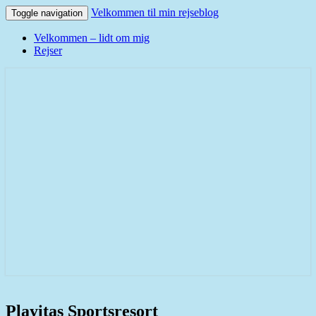
Velkommen til min rejseblog
Toggle navigation
Velkommen – lidt om mig
Rejser
Velkommen til min rejseblog
Playitas
Playitas Sportsresort